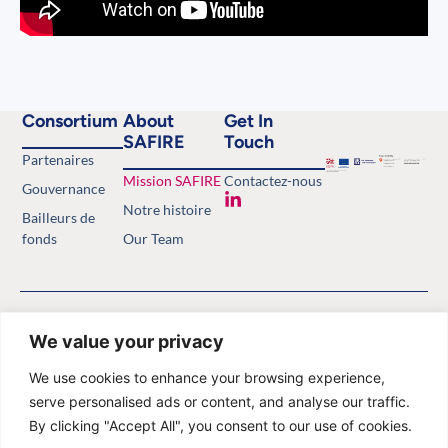
Consortium
About
Get In
SAFIRE
Touch
Partenaires
Mission SAFIRE
Contactez-nous
Gouvernance
Notre histoire
Bailleurs de
fonds
Our Team
Copyright © 2026 Safety of
Politique de confidentialité
Antimalarials in the First Trimester.
Website by
Minthical
We value your privacy
All rights reserved.
We use cookies to enhance your browsing experience,
serve personalised ads or content, and analyse our traffic.
By clicking "Accept All", you consent to our use of cookies.